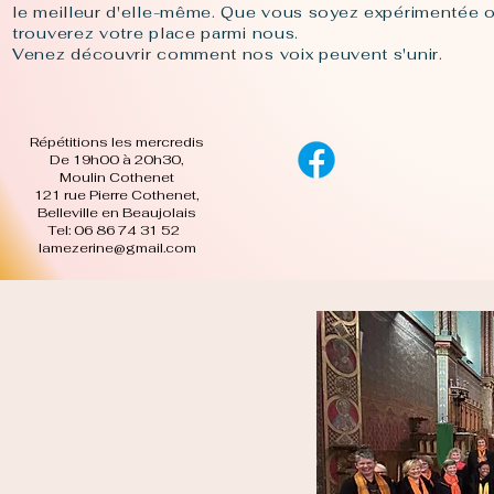
le meilleur d'elle-même. Que vous soyez expérimentée 
trouverez votre place parmi nous.
Venez découvrir comment nos voix peuvent s'unir.
Répétitions les mercredis
De 19h00 à 20h30,
Moulin Cothenet
121 rue Pierre Cothenet,
Belleville en Beaujolais
Tel: 06 86 74 31 52
lamezerine@gmail.com