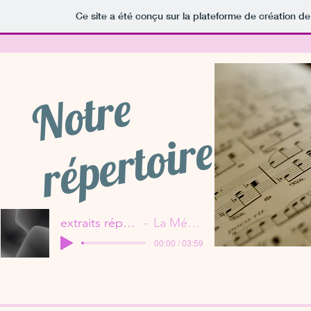
Ce site a été conçu sur la plateforme de création de
N
o
t
r
e
r
é
p
e
r
t
o
i
r
e
extraits répertoire
La Mézerine
00:00 / 03:59